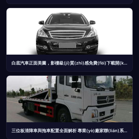
白底汽車正面美圖，影樓級(jí)質(zhì)感免費(fèi)下載開(kāi)啟您的高清世界資源探索旅途
三位板清障車與拖車配置全面解析 專業(yè)廠家聯(lián)系方式推薦