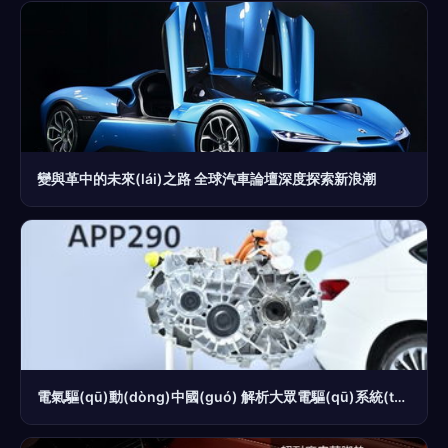
變與革中的未來(lái)之路 全球汽車論壇深度探索新浪潮
電氣驅(qū)動(dòng)中國(guó) 解析大眾電驅(qū)系統(tǒng)本土化量產(chǎn)的戰(zhàn)略意義