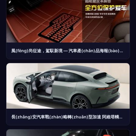
風(fēng)尚征途，駕馭新境 — 汽車產(chǎn)品海報(bào)展示之旅
長(zhǎng)安汽車戰(zhàn)略轉(zhuǎn)型加速 阿維塔轎跑新品即將亮相，年目標(biāo)鎖定10萬(wàn)輛