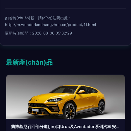
如若轉(zhuǎn)載，請(qǐng)注明出處：
http://m.wonderlandhangzhou.cn/product/11.html
更新時(shí)間：2026-08-06 05:32:29
最新產(chǎn)品
蘭博基尼召回部分進(jìn)口Urus及Aventador系列汽車 安全品質(zhì)再升級(jí)