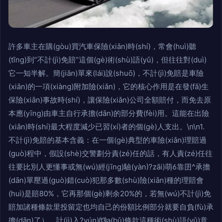
許多車主在購(gòu)買汽車保險(xiǎn)時(shí)，常會(huì)聽
(tīng)到“不計(jì)免賠”這個(gè)術(shù)語(yǔ)，但往往對(duì)
它一知半解。簡(jiǎn)單來(lái)說(shuō)，不計(jì)免賠是車險
(xiǎn)的一項(xiàng)附加險(xiǎn)，它的核心作用是在發(fā)生
保險(xiǎn)事故時(shí)，讓保險(xiǎn)公司全額賠付，而免去原
本應(yīng)由車主自行承擔(dān)的部分費(fèi)用。這能在出險
(xiǎn)時(shí)最大程度減少已習(xí)者的個(gè)人支出。\n\n1.
不計(jì)免賠的基本含義：在一個(gè)典型的車險(xiǎn)理賠過
(guò)程中，假設(shè)交警劃分責(zé)任的話，有人責(zé)任往
往要比別人更懂事或無(wú)經(jīng)驗(yàn)?zāi)萌靠囝^承擔
(dān)單壓過(guò)錯(cuò)犯那多數(shù)險(xiǎn)種的理賠會
(huì)是賠80%，它再那個(gè)剩余20%的，若無(wú)不計(jì)免
賠加諸種條款里投留定也均自己的份額比例部分就要自負(fù)承
擔(dān)了）。計(jì)入?yún)⒀a(bǔ)條款這種術(shù)語(yǔ)意