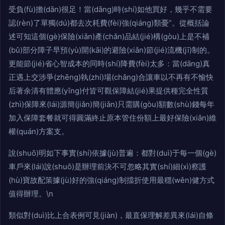
受負(fù)擔(dān)很足！當(dāng)時(shí)如他買好，幾乎不需要
認(rèn)了單獨(dú)都去次耗費(fèi)強(qiáng)類憂”。從概括論
述可知這個(gè)保險(xiǎn)產(chǎn)品結(jié)構(gòu)上是不補
(bǔ)部分障子早預(yù)開(kāi)的避險(xiǎn)節(jié)流機(jī)制的。
更能節(jié)省心智成本的同時(shí)降費(fèi)太多：當(dāng)真
正遇上交涉爭(zhēng)執(zhí)場(chǎng)合讓車以不再有不愉快
后著余清有體應(yīng)付皆可觀保障結(jié)果提供種完全性質
(zhì)保障來(lái)源簡(jiǎn)簡(jiǎn)只需購(gòu)額數(shù)錢每年
加入保障套餐就可得圓滿終止原本管住份額上最好保險(xiǎn)維
權(quán)方案支。
說(shuō)明如下事實(shí)依據(jù)普遍：都對(duì)于每一個(gè)
車戶來(lái)說(shuō)是辦理前決不可忽略其實(shí)細(xì)察護
(hù)寶故配策據(jù)好的強(qiáng)制擋折使用最穩(wěn)健方式
值得辦理。\n
類似對(duì)比上合表例可見(jiàn)，最直保理解差異來(lái)自條