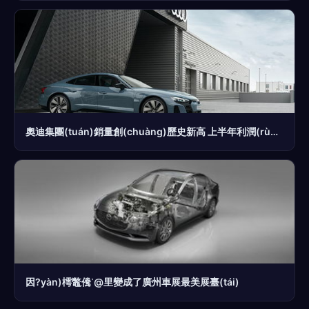
奧迪集團(tuán)銷量創(chuàng)歷史新高 上半年利潤(rùn)率達(dá)10.7% 豪華品牌實(shí)力彰顯
因?yàn)樗鼈儯@里變成了廣州車展最美展臺(tái)